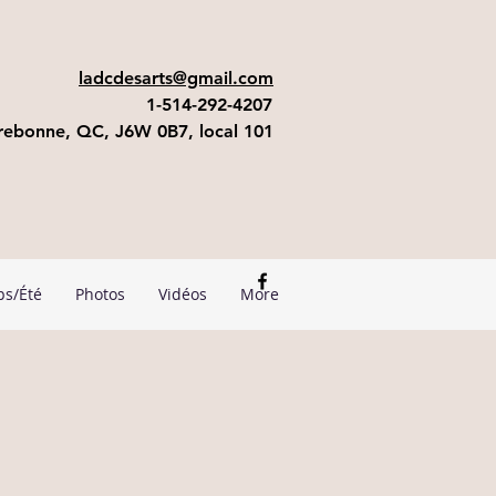
ladcdesarts@gmail.com
1-514-292-4207
errebonne, QC, J6W 0B7, local 101
ps/Été
Photos
Vidéos
More